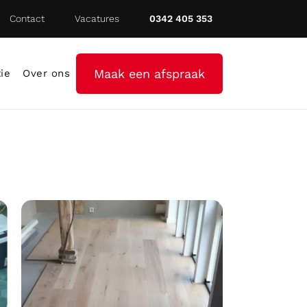
Contact
Vacatures
0342 405 353
Maak een afspraak
tie
Over ons