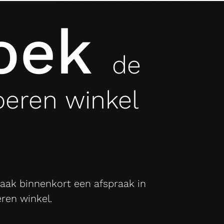
oek
de
oeren winkel
aak binnenkort een afspraak in
ren winkel.