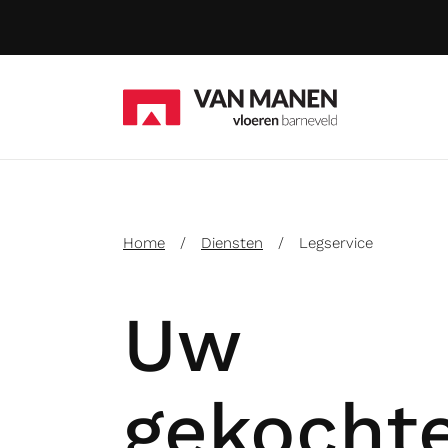
Home
/
Diensten
/
Legservice
Uw
gekocht