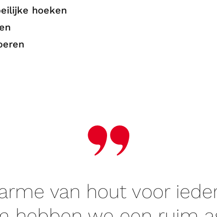
eilijke hoeken
nen
oeren
arme van hout voor ieder
 hebben we een ruim a