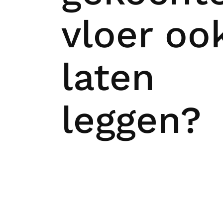
vloer oo
laten
leggen?